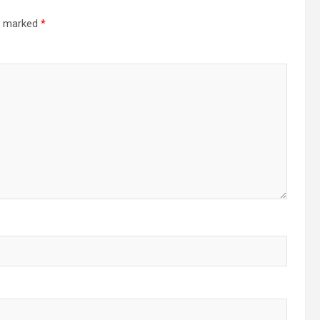
re marked
*