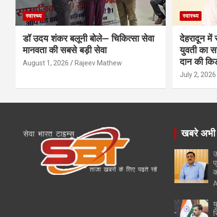
स्वास्थ्य
स्वास्थ्य
डॉ उदय शंकर बलूनी बोले— चिकित्सा सेवा
देहरादून मे
मानवता की सबसे बड़ी सेवा
युवती का सफ
दान की कि
August 1, 2026
Rajeev Mathew
July 2, 2026
खबरे अभी
उ
प
क
A
य
स