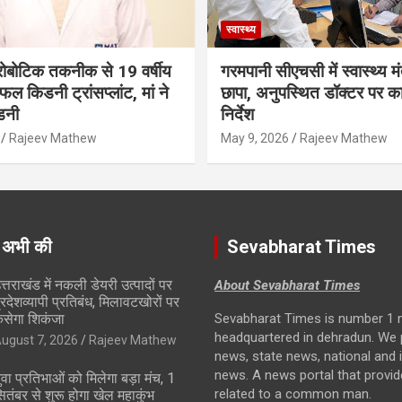
स्वास्थ्य
ं रोबोटिक तकनीक से 19 वर्षीय
गरमपानी सीएचसी में स्वास्थ्य मं
ल किडनी ट्रांसप्लांट, मां ने
छापा, अनुपस्थित डॉक्टर पर कार
डनी
निर्देश
Rajeev Mathew
May 9, 2026
Rajeev Mathew
 अभी की
Sevabharat Times
त्तराखंड में नकली डेयरी उत्पादों पर
About Sevabharat Times
्रदेशव्यापी प्रतिबंध, मिलावटखोरों पर
सेगा शिकंजा
Sevabharat Times is number 1 
headquartered in dehradun. We 
ugust 7, 2026
Rajeev Mathew
news, state news, national and i
news. A news portal that provi
ुवा प्रतिभाओं को मिलेगा बड़ा मंच, 1
related to a common man.
ितंबर से शुरू होगा खेल महाकुंभ