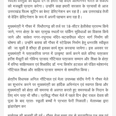
स्वदेशी वस्तुओं को बढ़ावा देंगे तो हमारा यह कदम आत्मनिर्भर भारत के संकल्प
को मजबूती प्रदान करेगा। उन्होंने कहा हमारी सरकार के प्रयासों से आज
उत्तराखंड फिल्म शूटिंग का बेस्ट डेस्टिनेशन बन रहा है। अब उत्तराखंड तेजी
से वेडिंग डेस्टिनेशन के रूप में अपनी पहचान बना रहा है।
मुख्यमंत्री ने गौचर में पिथौरागढ़ की तर्ज पर 18-सीटर हेलीसेवा प्रारम्भ किये
जाने, नगर क्षेत्र के चार प्रमुख स्थलों पर पार्किंग सुविधाओं का विकास किये
जाने और साकेत नगर-रघुनाथ मंदिर-चटवापीपल मोटर मार्ग निर्माण की
घोषणा की। उन्होंने बताया की गौचर में स्टेडियम निर्माण हेतु धनराशि स्वीकृत
की जा चुकी है शीघ्र ही इसका कार्य शुरू करवाया जायेगा। इस अवसर पर
मुख्यमंत्री ने पत्रकारिता जगत में उत्कृष्ट कार्य करने वाले वरिष्ठ पत्रकार
हरीश मैखुरी को गोविन्द प्रसाद नौटियाल पत्रकार सम्मान और शिक्षा के क्षेत्र
में वरिष्ठ साहित्यकार एवं शिक्षाविद डॉ. नन्द किशोर हटवाल को पंडित महेशानंद
नौटियाल शिक्षा और साहित्य प्रसार सम्मान से सम्मानित किया।
क्षेत्रीय विधायक अनिल नौटियाल एवं मेला उपाध्यक्ष संदीप नेगी ने गौचर मेले
का शुभारंभ करने पर मुख्यमंत्री का हार्दिक अभिनंदन एवं स्वागत किया और
मुख्यमंत्री को क्षेत्र की समस्या से अवगत कराते हुए समस्याओं के निदान के
लिए मांग पत्र भी सौंपा। प्रसिद्ध गौचर मेले में पहले दिन ईष्ट रावल देवता की
पूजा के बाद प्रातः स्कूली बच्चों ने प्रभात फेरी निकाली। मेलाध्यक्ष द्वारा
झंडारोहण कर
मार्चपास की सलामी ली गई। गौचर मेला मुख्य द्वार से चटवापीपल पुल तक एवं