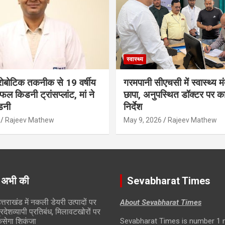
स्वास्थ्य
ं रोबोटिक तकनीक से 19 वर्षीय
गरमपानी सीएचसी में स्वास्थ्य मं
ल किडनी ट्रांसप्लांट, मां ने
छापा, अनुपस्थित डॉक्टर पर कार
डनी
निर्देश
Rajeev Mathew
May 9, 2026
Rajeev Mathew
 अभी की
Sevabharat Times
त्तराखंड में नकली डेयरी उत्पादों पर
About Sevabharat Times
्रदेशव्यापी प्रतिबंध, मिलावटखोरों पर
सेगा शिकंजा
Sevabharat Times is number 1 