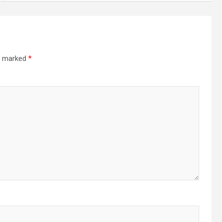
re marked
*